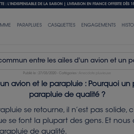
E : L'INDISPENSABLE DE LA SAISON |
LIVRAISON EN FRANCE OFFERTE DÈS 1
EMME
PARAPLUIES
CASQUETTES
ENGAGEMENTS
HISTO
commun entre les ailes d'un avion et un p
Publié le :
27/03/2020
- Catégories :
Anecdote pluvieuse
un avion et le parapluie : Pourquoi un 
parapluie de qualité ?
uie se retourne, il n’est pas solide, c’
se font la plupart des gens. Et nous 
arapluie de qualité.