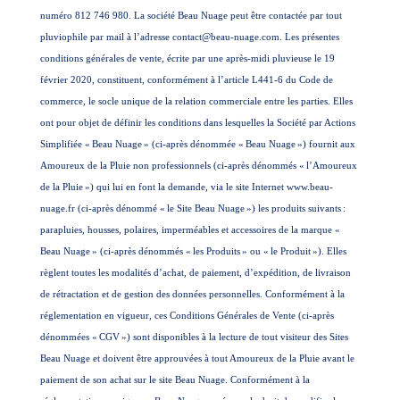
numéro 812 746 980. La société Beau Nuage peut être contactée par tout
pluviophile par mail à l’adresse contact@beau-nuage.com. Les présentes
conditions générales de vente, écrite par une après-midi pluvieuse le 19
février 2020, constituent, conformément à l’article L441-6 du Code de
commerce, le socle unique de la relation commerciale entre les parties. Elles
ont pour objet de définir les conditions dans lesquelles la Société par Actions
Simplifiée «
Beau Nuage
» (ci-après dénommée «
Beau Nuage
») fournit aux
Amoureux de la Pluie non professionnels (ci-après dénommés «
l’Amoureux
de la Pluie
») qui lui en font la demande, via le site Internet www.beau-
nuage.fr (ci-après dénommé «
le Site Beau Nuage
») les produits suivants
:
parapluies, housses, polaires, imperméables et accessoires de la marque «
Beau Nuage
» (ci-après dénommés «
les Produits
» ou «
le Produit
»). Elles
règlent toutes les modalités d’achat, de paiement, d’expédition, de livraison
de rétractation et de gestion des données personnelles. Conformément à la
réglementation en vigueur, ces Conditions Générales de Vente (ci-après
dénommées «
CGV
») sont disponibles à la lecture de tout visiteur des Sites
Beau Nuage et doivent être approuvées à tout Amoureux de la Pluie avant le
paiement de son achat sur le site Beau Nuage. Conformément à la