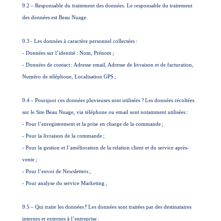
9.2
– Responsable du traitement des données. Le responsable du traitement
des données est Beau Nuage.
9.3
- Les données à caractère personnel collectées
:
- Données sur l’identité
: Nom, Prénom
;
- Données de contact
: Adresse email, Adresse de livraison et de facturation,
Numéro de téléphone, Localisation GPS
;
9.4
– Pourquoi ces données pluvieuses sont utilisées ?
Les données récoltées
sur le Site Beau Nuage, via téléphone ou email sont notamment utilisées
:
- Pour l’enregistrement et la prise en charge de la commande
;
- Pour la livraison de la commande
;
- Pour la gestion et l’amélioration de la relation client et du service après-
vente
;
- Pour l’envoi de Newsletters
;
- Pour analyse du service Marketing
;
9.5
– Qui traite les données
?
Les données sont traitées par des destinataires
internes et externes à l’entreprise
: