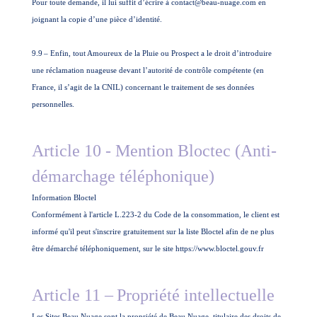
Pour toute demande, il lui suffit d’écrire à contact@beau-nuage.com en
joignant la copie d’une pièce d’identité.
9.9
– Enfin, tout Amoureux de la Pluie ou Prospect a le droit d’introduire
une réclamation nuageuse devant l’autorité de contrôle compétente (en
France, il s’agit de la CNIL) concernant le traitement de ses données
personnelles.
Article 10 - Mention Bloctec (Anti-
démarchage téléphonique)
Information Bloctel
Conformément à l'article L.223-2 du Code de la consommation, le client est
informé qu'il peut s'inscrire gratuitement sur la liste Bloctel afin de ne plus
être démarché téléphoniquement, sur le site https://www.bloctel.gouv.fr
Article 11 –
Propriété intellectuelle
Les Sites Beau Nuage sont la propriété de Beau Nuage, titulaire des droits de