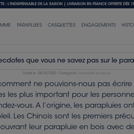
E : L'INDISPENSABLE DE LA SAISON |
LIVRAISON EN FRANCE OFFERTE DÈS 1
EMME
PARAPLUIES
CASQUETTES
ENGAGEMENTS
HISTO
ecdotes que vous ne savez pas sur le para
Publié le :
06/02/2020
- Catégories :
Anecdote pluvieuse
comment ne pouvions-nous pas écrire u
res les plus important pour les personn
endez-vous. A l’origine, les parapluies o
oleil. Les Chinois sont les premiers préc
uvrant leur parapluie en bois avec de 