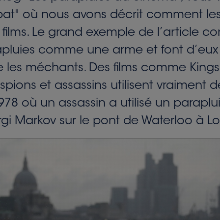
mbat" où nous avons décrit comment les
films. Le grand exemple de l’article co
parapluies comme une arme et font d’eux
e les méchants. Des films comme Kingsma
spions et assassins utilisent vraiment d
978 où un assassin a utilisé un parap
rgi Markov sur le pont de Waterloo à Lo