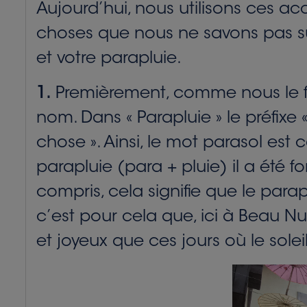
Aujourd’hui, nous utilisons ces ac
choses que nous ne savons pas sûr
et votre parapluie.
1.
Premièrement, comme nous le fer
nom. Dans « Parapluie » le préfixe «
chose ». Ainsi, le mot parasol est
parapluie (para + pluie) il a été f
compris, cela signifie que le para
c’est pour cela que, ici à Beau N
et joyeux que ces jours où le solei