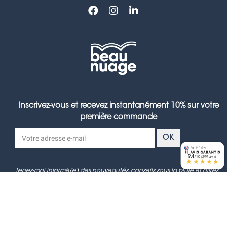
Inscrivez-vous et recevez instantanément 10% sur votre
première commande
OK
9.4
/10 (299 avis)
★★★★★
Tenez-moi informé(e) des nouveautés, conseils sous la pluie et offres
exclusives.
Les informations recueillies sont traitées par Beau Nuage en tant que responsable
de traitement afin de vous envoyer notre newsletter. Vous pouvez exercer vos droits
d’accès, de rectification et de suppression en nous contactant à contact@beau-
nuage.com. Pour en savoir plus, consultez notre
politique de confidentialité
.