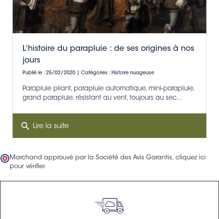
L'histoire du parapluie : de ses origines à nos
jours
Publié le : 25/02/2020 | Catégories :
Histoire nuageuse
Parapluie pliant, parapluie automatique, mini-parapluie,
grand parapluie, résistant au vent, toujours au sec​...
search
Lire la suite
Marchand approuvé par la Société des Avis Garantis,
cliquez ici
pour vérifier
.