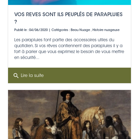
VOS REVES SONT ILS PEUPLÉS DE PARAPLUIES
?
Publié le : 04/06/2020 | Catégories :
Beau Nuage
,
Histoire nuageuse
Les parapluies font partie des accessoires utiles du
quotidien. Si vos rêves contiennent des parapluies il y a
fort à parier que vous exprimez le besoin de vous mettre
en sécurité...
search
Lire la suite