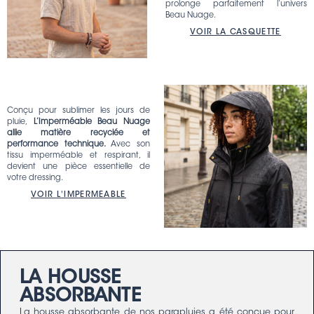
prolonge parfaitement l’univers
Beau Nuage.
VOIR LA CASQUETTE
Conçu pour sublimer les jours de
pluie,
L’Imperméable Beau Nuage
allie matière recyclée et
performance technique.
Avec son
tissu imperméable et respirant, il
devient une pièce essentielle de
votre dressing.
VOIR L'IMPERMEABLE
LA HOUSSE
ABSORBANTE
La housse absorbante de nos parapluies a été conçue pour