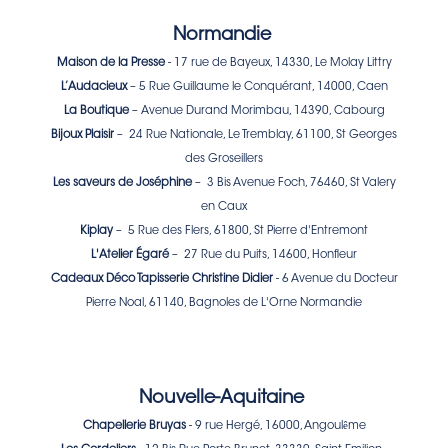
Normandie
Maison de la Presse
- 17 rue de Bayeux, 14330, Le Molay Littry
L’Audacieux
– 5 Rue Guillaume le Conquérant, 14000, Caen
La Boutique
– Avenue Durand Morimbau, 14390, Cabourg
Bijoux Plaisir
– 24 Rue Nationale, Le Tremblay, 61100, St Georges
des Groseillers
Les saveurs de Joséphine
– 3 Bis Avenue Foch, 76460, St Valery
en Caux
Kiplay
– 5 Rue des Flers, 61800, St Pierre d'Entremont
L'Atelier Égaré
– 27 Rue du Puits, 14600, Honfleur
Cadeaux Déco Tapisserie Christine Didier
- 6 Avenue du Docteur
Pierre Noal, 61140, Bagnoles de L'Orne Normandie
Nouvelle-Aquitaine
ê
Chapellerie Bruyas
- 9 rue Hergé, 16000, Angoul
me