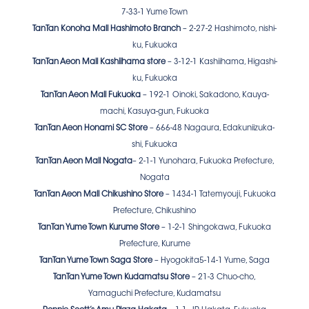
7-33-1 Yume Town
TanTan Konoha Mall Hashimoto Branch
– 2-27-2 Hashimoto, nishi-
ku, Fukuoka
TanTan Aeon Mall Kashiihama store
– 3-12-1 Kashiihama, Higashi-
ku, Fukuoka
TanTan Aeon Mall Fukuoka
– 192-1 Oinoki, Sakadono, Kauya-
machi, Kasuya-gun, Fukuoka
TanTan Aeon Honami SC Store
– 666-48 Nagaura, Edakuniizuka-
shi, Fukuoka
TanTan Aeon Mall Nogata
– 2-1-1 Yunohara, Fukuoka Prefecture,
Nogata
TanTan Aeon Mall Chikushino Store
– 1434-1 Tatemyouji, Fukuoka
Prefecture, Chikushino
TanTan Yume Town Kurume Store
– 1-2-1 Shingokawa, Fukuoka
Prefecture, Kurume
TanTan Yume Town Saga Store
– Hyogokita5-14-1 Yume, Saga
TanTan Yume Town Kudamatsu Store
– 21-3 Chuo-cho,
Yamaguchi Prefecture, Kudamatsu