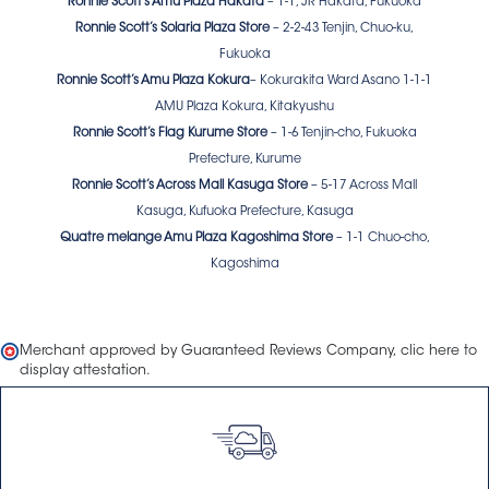
Ronnie Scott’s Amu Plaza Hakata
– 1-1, JR Hakata, Fukuoka
Ronnie Scott’s Solaria Plaza Store
– 2-2-43 Tenjin, Chuo-ku,
Fukuoka
Ronnie Scott’s Amu Plaza Kokura
– Kokurakita Ward Asano 1-1-1
AMU Plaza Kokura, Kitakyushu
Ronnie Scott’s Flag Kurume Store
– 1-6 Tenjin-cho, Fukuoka
Prefecture, Kurume
Ronnie Scott’s Across Mall Kasuga Store
– 5-17 Across Mall
Kasuga, Kufuoka Prefecture, Kasuga
Quatre melange Amu Plaza Kagoshima Store
– 1-1 Chuo-cho,
Kagoshima
Merchant approved by Guaranteed Reviews Company,
clic here to
display attestation
.