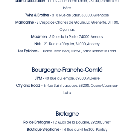
Diama Decoration
- 11-13 Cours Pierre Didier, 26100, Romans sur
Isère
Twins & Brother
- 318 Rue de Sault, 38000, Grenoble
Mandarine
- 3 L'espace Charles de Gaulle, La Grenette, 01100,
Oyonnax
Madmen
- 6 Rue de la Poste, 74000, Annecy
Nbis
- 21 Rue du Pâquier, 74000, Annecy
Les Épilobes
- 1 Place Jean Beal, 43290, Saint Bonnet le Froid
Bourgogne-Franche-Comté
JT'M
- 40 Rue du Temple, 89000, Auxerre
City and Road
– 6 Rue Saint Jacques, 58200, Cosne-Cours-sur-
Loire
Bretagne
Roi de Bretagne
- 12 Quai de la Douane, 29200, Brest
Boutique Stephanie
- 14 Rue du Fil, 56300, Pontivy