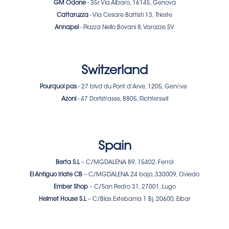
GM Odone
- 35r Via Albaro, 16145, Genova
Cattaruzza
- Via Cesare Battisti 13, Trieste
Annapel
- Piazza Nello Bovani 8, Varazze SV
Switzerland
Pourquoi pas
- 27 blvd du Pont d'Arve, 1205, Gen
è
ve
Azoni
- 47 Dorfstrasse, 8805, Richterswil
Spain
Berta S.L
– C/MGDALENA 89, 15402, Ferrol
El Antiguo Iriate CB
– C/MGDALENA 24 bajo, 330009, Oviedo
Ember Shop
– C/San Pedro 31, 27001, Lugo
Helmet House S.L
– C/Blas Extebarria 1 Bj, 20600, Eibar