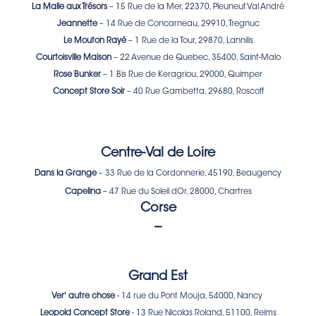
La Malle aux Trésors
– 15 Rue de la Mer, 22370, Pleuneuf Val André
Jeannette
– 14 Rue de Concarneau, 29910, Tregnuc
Le Mouton Rayé
– 1 Rue de la Tour, 29870, Lannilis
Courtoisville Maison
– 22 Avenue de Quebec, 35400, Saint-Malo
Rose Bunker
– 1 Bis Rue de Keragriou, 29000, Quimper
Concept Store Soir
– 40 Rue Gambetta, 29680, Roscoff
Centre-Val de Loire
Dans la Grange
– 33 Rue de la Cordonnerie, 45190, Beaugency
Capelina
– 47 Rue du Soleil dOr, 28000, Chartres
Corse
--
Grand Est
Ver' autre chose
- 14 rue du Pont Mouja, 54000, Nancy
Leopold Concept Store
- 13 Rue Nicolas Roland, 51100, Reims