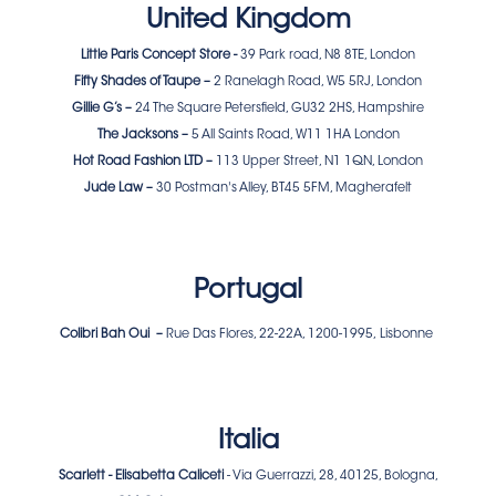
United Kingdom
Little Paris Concept Store -
39 Park road, N8 8TE, London
Fifty Shades of Taupe –
2 Ranelagh Road, W5 5RJ, London
Gillie G’s –
24 The Square Petersfield, GU32 2HS, Hampshire
The Jacksons –
5 All Saints Road, W11 1HA London
Hot Road Fashion LTD –
113 Upper Street, N1 1QN, London
Jude Law –
30 Postman's Alley, BT45 5FM, Magherafelt
Portugal
Colibri Bah Oui –
Rue Das Flores, 22-22A, 1200-1995, Lisbonne
Italia
Scarlett - Elisabetta Caliceti
- Via Guerrazzi, 28, 40125, Bologna,