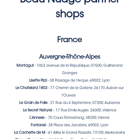
shops
France
Auvergne-Rhône-Alpes
Montagut
- 1053 avenue de la République, 07500, Guilherand
Granges
Lisette Pizzi
- 38 Passage de l'Arque, 69002, Lyon
Le Chatelard 1802
-
77 Chemin de la Galane, 26170, Auban sur
è
l'Ouv
ze
Le Grain de Folie
-
21 Rue du 4 Septembre, 07200, Aubenas
Le Secret Naturel
– 17 Rue Emile Augier, 26000, Valence
L’Annexe
– 70 Cours Romestang, 38200, Vienne
Fontanel
- 38 Place des Jacobins, 69002, Lyon
La Cachette de M
- 61 Allée le Grand Passafe, 73100, Aix-les-bains