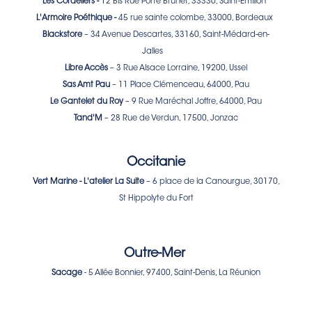
Les Cordeliers -
12 Bis Rue Porte Brunet, 33330, Saint-Emilion
L'Armoire Poéthique -
45 rue sainte colombe, 33000, Bordeaux
Blackstore
– 34 Avenue Descartes, 33160, Saint-Médard-en-
Jalles
Libre Accè
s
– 3 Rue Alsace Lorraine, 19200, Ussel
Sas Amt Pau
– 11 Place Clémenceau, 64000, Pau
Le Gantelet du Roy
– 9 Rue Maréchal Joffre, 64000, Pau
Tand'M
– 28 Rue de Verdun, 17500, Jonzac
Occitanie
Vert Marine - L'atelier La Suite
– 6 place de la Canourgue, 30170,
St Hippolyte du Fort
Outre-Mer
Sacage
- 5 Allée Bonnier, 97400, Saint-Denis, La Réunion