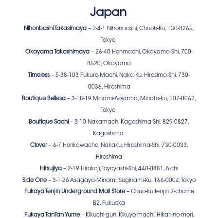
Japan
Nihonbashi Takasimaya
– 2-4-1 Nihonbashi, Chuoh-Ku, 130-8265,
Tokyo
Okayama Takashimaya
– 26-40 Honmachi, Okayama-Shi, 700-
8520, Okayama
Timeless
– 5-38-103 Fukuro-Machi, Naka-Ku, Hirosima-Shi, 730-
0036, Hiroshima
Boutique Bellesa
– 3-18-19 Minami-Aoyama, Minato-ku, 107-0062,
Tokyo
Boutique Sachi
– 3-10 Nakamach, Kagoshima-Shi, 829-0827,
Kagoshima
Clover
– 6-7 Horikawacho, Nakaku, Hiroshima-Shi, 730-0033,
Hiroshima
Hitsujiya
– 2-19 Hirokoji, Toyoyashi-Shi, 440-0881, Aichi
Side One
– 3-1-26 Asagaya-Minami, Suginami-Ku, 166-0004, Tokyo
Fukaya Tenjin Underground Mall Store
– Chuo-ku Tenjin 2-chome
B2, Fukuoka
Fukaya TanTan Yume
– Kikuchi-gun, Kikuyo-machi, Hikari-no-mori,