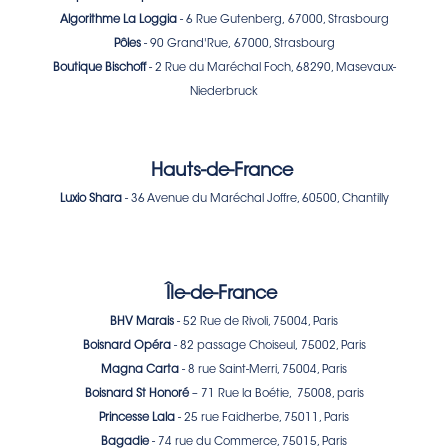
Algorithme La Loggia
- 6 Rue Gutenberg, 67000, Strasbourg
Pôles
- 90 Grand'Rue, 67000, Strasbourg
Boutique Bischoff
- 2 Rue du Maréchal Foch, 68290, Masevaux-
Niederbruck
Hauts-de-France
Luxio Shara
- 36 Avenue du Maréchal Joffre, 60500, Chantilly
Île-de-France
BHV Marais
-
52 Rue de Rivoli, 75004, Paris
Boisnard Opéra
- 82 passage Choiseul, 75002, Paris
Magna Carta
- 8 rue Saint-Merri, 75004, Paris
Boisnard St Honoré
– 71 Rue la Boétie, 75008, paris
Princesse Lala
- 25 rue Faidherbe, 75011, Paris
Bagadie
- 74 rue du Commerce, 75015, Paris