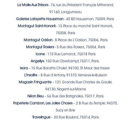
La Malle Aux Trésors
- 76 rue du Président François Mitterand,
91160, Longjumeau
Galeries Lafayette Haussman
- 40 BD Haussman, 75009, Paris
Montagut Saint-Honoré
- 15 Place du marché Saint Honoré,
75008, Paris
Montagut Odéon
- 8 Place de L'Odéon, 75006, Paris
Montagut
Rosiers
- 5 Rue des Rosiers, 75004, Paris
Icone
- 110 Rue Lamarck, 75018 Paris
Angellys
- 150 Rue Oberkampf, 75011, Paris
Ixora
– 15 Rue Baratte Cholet, 94100, St Maur des fosses
è
L’Insolite
– 8 Rue d’Antony, 91370, Verri
res-le-Buisson
Magasin Fringuante
– 121 Grande Rue Charles de Gaulle,
94130, Nogent-sur-Marne
Néon Bleu
– 56 Rue des Batignolles, 75017, Paris
Papeterie Cambon, Les Jolies Choses
– 2 B Rue du Temple, 94370,
Sucy en Brie
Travelingue
– 20 Rue Boulard, 75014, Paris